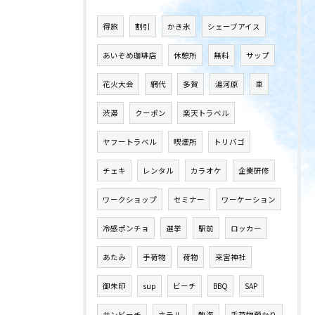
得旅
割引
かき氷
シェーブアイス
あいぞめ珈琲店
休憩所
無料
サップ
花火大会
網代
多賀
湯河原
車
渋滞
クーポン
楽天トラベル
ヤフートラベル
喫煙所
トリバゴ
チェキ
レンタル
カラオケ
企業研修
ワークショップ
セミナー
ワーケーション
冷感ポンチョ
選挙
駅前
ロッカー
あたみ
手荷物
荷物
来宮神社
御朱印
sup
ビーチ
BBQ
SAP
サンビーチ
ホテル
熱海
手荷物預かり