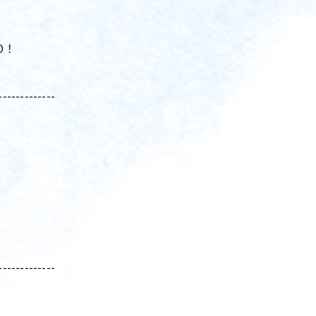
O！
-------------
-------------