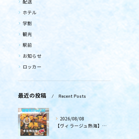
配送
ホテル
学割
観光
駅前
お知らせ
ロッカー
最近の投稿
Recent Posts
2026/08/08
【ヴィラージュ熱海】〜提携先紹介〜