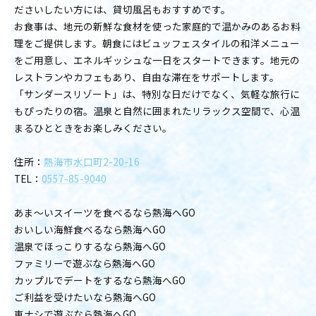
ださいしたい方には、貸切風呂もおすすめです。
お食事は、地元の新鮮な食材を使った家庭的で温かみのあるお料
理をご提供します。朝食にはビュッフェスタイルの和洋メニュー
をご用意し、エネルギッシュな一日をスタートできます。地元の
レストランやカフェもあり、自由な滞在をサポートします。
「サンダースリゾート」は、特別な日だけでなく、気軽な旅行に
もぴったりの宿。温泉と自然に囲まれたリラックス空間で、心温
まるひとときをお楽しみください。
住所：
熱海市水口町2-20-16
TEL：
0557-85-9040
あま〜いスイーツを食べるなら熱海へGO
おいしい海鮮食べるなら熱海へGO
温泉でほっこりするなら熱海へGO
ファミリーで遊ぶなら熱海へGO
カップルでデートをするなら熱海へGO
ご利益を受けたいなら熱海へGO
車ナシで遊ぶなら熱海へGO