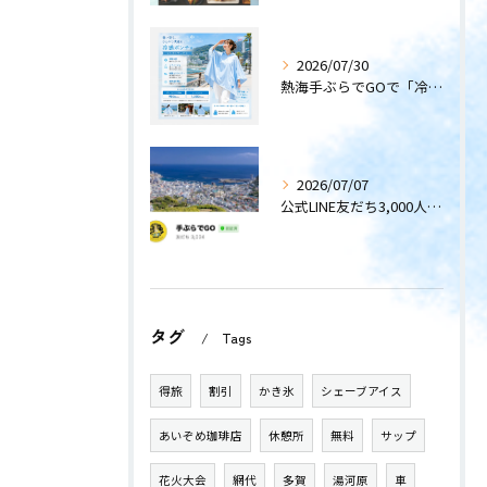
2026/07/30
熱海手ぶらでGOで「冷感ポンチョ」のレンタルサービスを開始します！
2026/07/07
公式LINE友だち3,000人突破！
タグ
Tags
得旅
割引
かき氷
シェーブアイス
あいぞめ珈琲店
休憩所
無料
サップ
花火大会
網代
多賀
湯河原
車