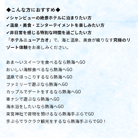
◆こんな方におすすめ◆
✔
シャンビューの絶景ホテルに泊まりたい方
✔
温泉・美食・エンターテイメントを楽しみたい方
✔
非日常を感じる特別な時間を過ごしたい方
「
ホテルニューアカオ
」で、海と温泉、美食が織りなす
究極のリ
ゾート体験
をお楽しみください。
あま〜いスイーツを食べるなら熱海へGO
おいしい海鮮食べるなら熱海へGO
温泉でほっこりするなら熱海へGO
ファミリーで遊ぶなら熱海へGO
カップルでデートをするなら熱海へGO
車ナシで遊ぶなら熱海へGO
海水浴をしたいなら熱海へGO
来宮神社で荷物を預けるなら熱海手ぶらでGO
手ぶらでラクラク観光をするなら熱海手ぶらでGO！