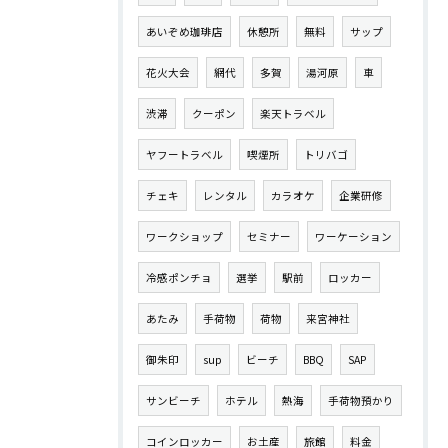
あいぞめ珈琲店
休憩所
無料
サップ
花火大会
網代
多賀
湯河原
車
渋滞
クーポン
楽天トラベル
ヤフートラベル
喫煙所
トリバゴ
チェキ
レンタル
カラオケ
企業研修
ワークショップ
セミナー
ワーケーション
冷感ポンチョ
選挙
駅前
ロッカー
あたみ
手荷物
荷物
来宮神社
御朱印
sup
ビーチ
BBQ
SAP
サンビーチ
ホテル
熱海
手荷物預かり
コインロッカー
お土産
旅館
料金