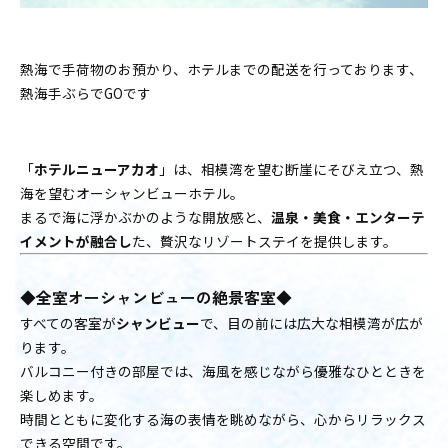
熱海で手荷物のお預かり、ホテルまでの配送を行っております、
熱海手ぶらでGOです
「
ホテルニューアカオ
」は、相模湾を望む断崖にそびえ立つ、熱
海を望むオーシャンビューホテル。
まるで海に浮かぶかのような開放感と、
温泉・美食・エンターテ
イメントが融合し
た、贅沢なリゾートステイを提供します。
◆全室オーシャンビューの絶景客室◆
すべての客室が
シャンビュー
で、目の前には広大な相模湾が広が
ります。
バルコニー付きの部屋では、海風を感じながら優雅なひとときを
楽しめます。
時間とともに変化する海の表情を眺めながら、心からリラックス
できる空間です。