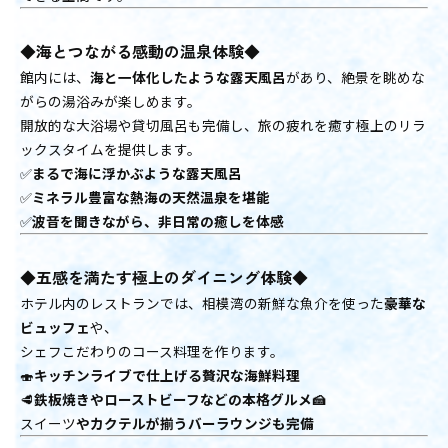
◆海とつながる感動の温泉体験◆
館内には、
海と一体化したような露天風呂
があり、絶景を眺めな
がらの湯浴みが楽しめます。
開放的な大浴場や貸切風呂も完備し、旅の疲れを癒す極上のリラ
ックスタイムを提供します。
✅
まるで海に浮かぶような露天風呂
✅
ミネラル豊富な熱海の天然温泉を堪能
✅
波音を聞きながら、非日常の癒しを体感
◆五感を満たす極上のダイニング体験◆
ホテル内のレストランでは、相模湾の新鮮な魚介を使った
豪華な
ビュッフェ
や、
シェフこだわりのコース料理を作ります。
🍣
キッチンライブで仕上げる贅沢な海鮮料理
🥩
鉄板焼きやローストビーフなどの本格グルメ🍰
スイーツ
やカクテルが揃うバーラウンジも完備