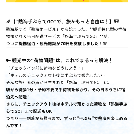
🎉【“熱海手ぶらでGO”で、旅がもっと自由に！】🎒
熱海駅すぐ「熱海第一ビル」から始まった、**観光特化型の手荷
物預かり＆当日配送サービス「熱海手ぶらでGO」**が、
ついに――
提携宿泊・観光施設が70軒を突破しました！🎊
🔑 観光中の“荷物問題”は、これでまるっと解決！
「チェックイン前に荷物をどうしよう…」
「ホテルのチェックアウト後に手ぶらで観光したい…」
そんな旅行者の声から生まれた「熱海手ぶらでGO」は、
駅から徒歩1分・予約不要で手荷物を預かり、その日のうちに宿
泊先へ配送！
さらに、
チェックアウト後はホテルで預かった荷物を「熱海手ぶ
らでGO」まで配送もOK
。
つまり——
到着から帰るまで、ずっと“手ぶら”で熱海を楽しめる
んです！