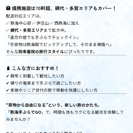
🏨 提携施設は70軒超、網代・多賀エリアもカバー！
配送対応エリアは、
✅ 熱海中心部 ✅ 伊豆山 ✅ 西熱海に加え
✅
網代・多賀エリア
まで拡大中。
「遠方の宿でも手ぶらでチェックイン」
「手荷物は熱海駅でピックアップして、そのまま帰路へ」
そんな
効率重視の旅行スタイル
にぴったりです。
🧳 こんな方におすすめ！
✔ 朝早く到着して観光したい方
✔ 帰りの電車まで手ぶらで過ごしたい方
✔ 家族やシニア世代の旅で移動を快適にしたい方
“荷物から自由になる”という、新しい旅のかたち。
「
熱海手ぶらでGO
」で、時間も体もラクになる観光を体験して
みませんか？