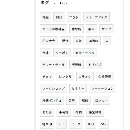
タグ
Tags
得旅
割引
かき氷
シェーブアイス
あいぞめ珈琲店
休憩所
無料
サップ
花火大会
網代
多賀
湯河原
車
渋滞
クーポン
楽天トラベル
ヤフートラベル
喫煙所
トリバゴ
チェキ
レンタル
カラオケ
企業研修
ワークショップ
セミナー
ワーケーション
冷感ポンチョ
選挙
駅前
ロッカー
あたみ
手荷物
荷物
来宮神社
御朱印
sup
ビーチ
BBQ
SAP