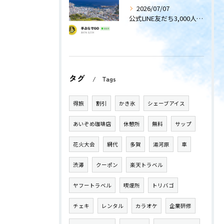
2026/07/07
公式LINE友だち3,000人突破！
タグ
Tags
得旅
割引
かき氷
シェーブアイス
あいぞめ珈琲店
休憩所
無料
サップ
花火大会
網代
多賀
湯河原
車
渋滞
クーポン
楽天トラベル
ヤフートラベル
喫煙所
トリバゴ
チェキ
レンタル
カラオケ
企業研修