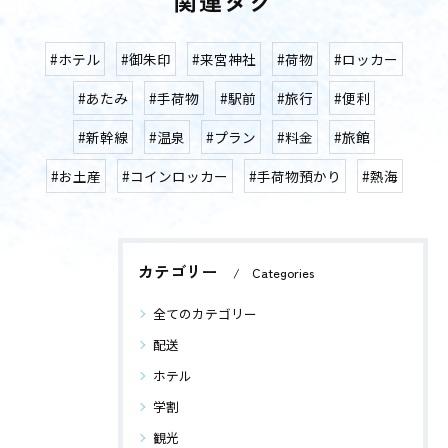
関連タグ
#ホテル
#御朱印
#来宮神社
#荷物
#ロッカー
#あたみ
#手荷物
#駅前
#旅行
#便利
#新幹線
#温泉
#プラン
#料金
#旅館
#お土産
#コインロッカー
#手荷物預かり
#熱海
カテゴリー
Categories
全てのカテゴリー
配送
ホテル
学割
観光