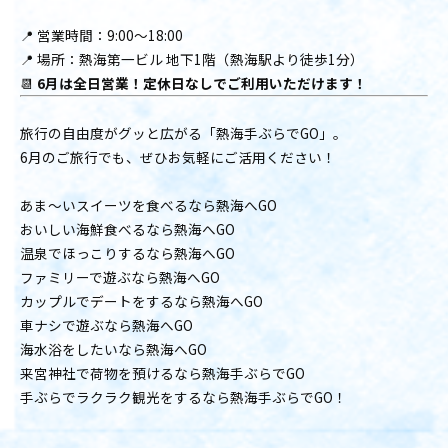
📍 営業時間：9:00〜18:00
📍 場所：熱海第一ビル 地下1階（熱海駅より徒歩1分）
📆
6月は全日営業！定休日なしでご利用いただけます！
旅行の自由度がグッと広がる「熱海手ぶらでGO」。
6月のご旅行でも、ぜひお気軽にご活用ください！
あま〜いスイーツを食べるなら熱海へGO
おいしい海鮮食べるなら熱海へGO
温泉でほっこりするなら熱海へGO
ファミリーで遊ぶなら熱海へGO
カップルでデートをするなら熱海へGO
車ナシで遊ぶなら熱海へGO
海水浴をしたいなら熱海へGO
来宮神社で荷物を預けるなら熱海手ぶらでGO
手ぶらでラクラク観光をするなら熱海手ぶらでGO！