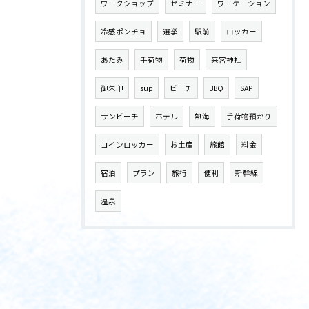
ワークショップ
セミナー
ワーケーション
冷感ポンチョ
選挙
駅前
ロッカー
あたみ
手荷物
荷物
来宮神社
御朱印
sup
ビーチ
BBQ
SAP
サンビーチ
ホテル
熱海
手荷物預かり
コインロッカー
お土産
旅館
料金
宿泊
プラン
旅行
便利
新幹線
温泉