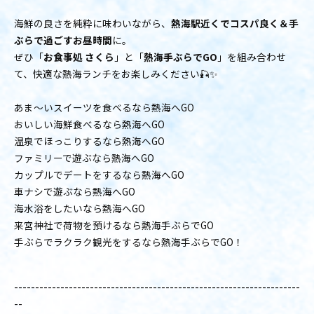
海鮮の良さを純粋に味わいながら、
熱海駅近くでコスパ良く＆手
ぶらで過ごすお昼時間
に。
ぜひ「
お食事処 さくら
」と「
熱海手ぶらでGO
」を組み合わせ
て、快適な熱海ランチをお楽しみください🎣✨
あま〜いスイーツを食べるなら熱海へGO
おいしい海鮮食べるなら熱海へGO
温泉でほっこりするなら熱海へGO
ファミリーで遊ぶなら熱海へGO
カップルでデートをするなら熱海へGO
車ナシで遊ぶなら熱海へGO
海水浴をしたいなら熱海へGO
来宮神社で荷物を預けるなら熱海手ぶらでGO
手ぶらでラクラク観光をするなら熱海手ぶらでGO！
--------------------------------------------------------------------
--