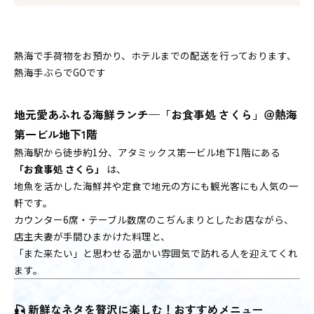
熱海で手荷物をお預かり、ホテルまでの配送を行っております、
熱海手ぶらでGOです
地元愛あふれる海鮮ランチ—「お食事処 さくら」＠熱海
第一ビル地下1階
熱海駅から徒歩約1分、アタミックス第一ビル地下1階にある
「お食事処 さくら」
は、
地魚を活かした海鮮丼や定食で地元の方にも観光客にも人気の一
軒です。
カウンター6席・テーブル数席のこぢんまりとしたお店ながら、
店主夫妻が手間ひまかけた料理と、
「また来たい」と思わせる温かい雰囲気で訪れる人を迎えてくれ
ます。
🎣
新鮮なネタを贅沢に楽しむ！おすすめメニュー