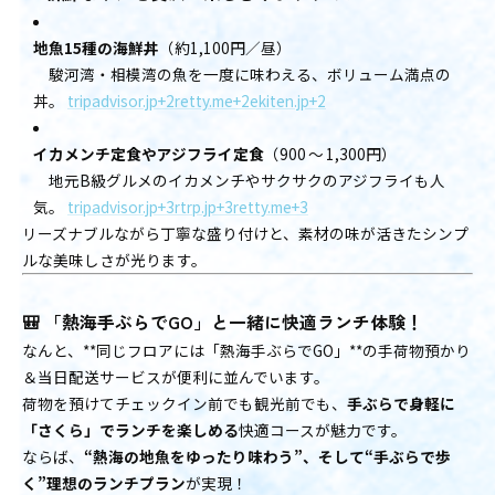
地魚15種の海鮮丼
（約1,100円／昼）
駿河湾・相模湾の魚を一度に味わえる、ボリューム満点の
丼。
tripadvisor.jp+2retty.me+2ekiten.jp+2
イカメンチ定食やアジフライ定食
（900 〜 1,300円）
地元B級グルメのイカメンチやサクサクのアジフライも人
気。
tripadvisor.jp+3rtrp.jp+3retty.me+3
リーズナブルながら丁寧な盛り付けと、素材の味が活きたシンプ
ルな美味しさが光ります。
🎒
「熱海手ぶらでGO」と一緒に快適ランチ体験！
なんと、**同じフロアには「熱海手ぶらでGO」**の手荷物預かり
＆当日配送サービスが便利に並んでいます。
荷物を預けてチェックイン前でも観光前でも、
手ぶらで身軽に
「さくら」でランチを楽しめる
快適コースが魅力です。
ならば、
“熱海の地魚をゆったり味わう”、そして“手ぶらで歩
く”理想のランチプラン
が実現！