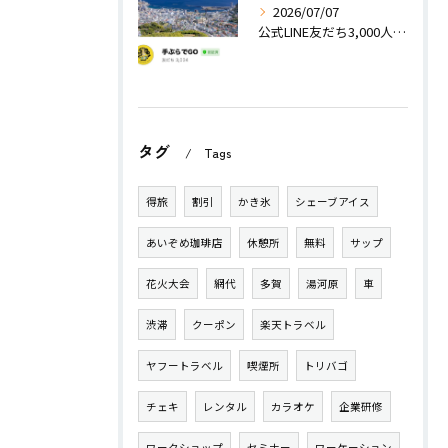
2026/07/07
公式LINE友だち3,000人突破！
タグ
Tags
得旅
割引
かき氷
シェーブアイス
あいぞめ珈琲店
休憩所
無料
サップ
花火大会
網代
多賀
湯河原
車
渋滞
クーポン
楽天トラベル
ヤフートラベル
喫煙所
トリバゴ
チェキ
レンタル
カラオケ
企業研修
ワークショップ
セミナー
ワーケーション