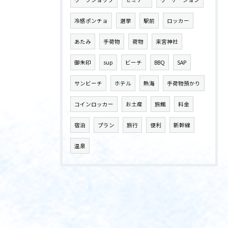
冷感ポンチョ
選挙
駅前
ロッカー
あたみ
手荷物
荷物
来宮神社
御朱印
sup
ビーチ
BBQ
SAP
サンビーチ
ホテル
熱海
手荷物預かり
コインロッカー
お土産
旅館
料金
宿泊
プラン
旅行
便利
新幹線
温泉