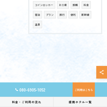
コインロッカー
お土産
旅館
料金
宿泊
プラン
旅行
便利
新幹線
温泉
080-6905-1052
ご利用はこちら
料金・ご利用の流れ
提携ホテル一覧