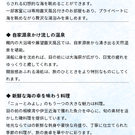
らされる幻想的な海を眺めることができます。
一部客室には専用露天風呂付きのお部屋もあり、プライベートに
海を眺めながら贅沢な湯浴みを楽しめます。
◆ 自家源泉かけ流しの温泉
館内の大浴場や展望露天風呂では、自家源泉から湧き出る天然温
泉を堪能。
湯船に身を沈めれば、目の前には大海原が広がり、日常の疲れを
ゆっくりと癒してくれます。
開放感あふれる湯処は、旅のひとときをより特別なものにしてく
れます。
◆ 新鮮な海の幸を味わう料理
「ニューとみよし」のもう一つの大きな魅力は料理。
目の前の相模湾や伊豆近海で獲れた魚介を中心に、旬の素材を活
かした磯料理を提供しています。
地元ならではの新鮮な刺身や豪快な舟盛り、丁寧に仕立てられた
季節の料理が、旅の食卓を華やかに彩ります。