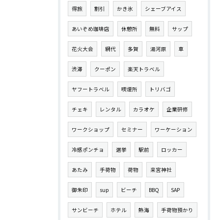
得旅
割引
かき氷
シェーブアイス
あいぞめ珈琲店
休憩所
無料
サップ
花火大会
網代
多賀
湯河原
車
渋滞
クーポン
楽天トラベル
ヤフートラベル
喫煙所
トリバゴ
チェキ
レンタル
カラオケ
企業研修
ワークショップ
セミナー
ワーケーション
冷感ポンチョ
選挙
駅前
ロッカー
あたみ
手荷物
荷物
来宮神社
御朱印
sup
ビーチ
BBQ
SAP
サンビーチ
ホテル
熱海
手荷物預かり