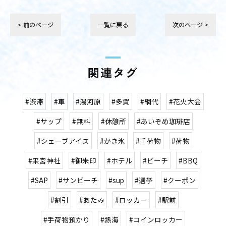
< 前のページ
一覧に戻る
次のページ >
関連タグ
#渋滞
#車
#湯河原
#多賀
#網代
#花火大会
#サップ
#無料
#休憩所
#あいぞめ珈琲店
#シェーブアイス
#かき氷
#手荷物
#荷物
#来宮神社
#御朱印
#ホテル
#ビーチ
#BBQ
#SAP
#サンビーチ
#sup
#選挙
#クーポン
#割引
#あたみ
#ロッカー
#駅前
#手荷物預かり
#熱海
#コインロッカー