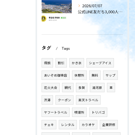
2026/07/07
公式LINE友だち3,000人突破！
タグ
Tags
得旅
割引
かき氷
シェーブアイス
あいぞめ珈琲店
休憩所
無料
サップ
花火大会
網代
多賀
湯河原
車
渋滞
クーポン
楽天トラベル
ヤフートラベル
喫煙所
トリバゴ
チェキ
レンタル
カラオケ
企業研修