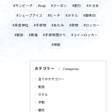
#サンビーチ
#sup
#クーポン
#割引
#かき氷
#シェーブアイス
#ビーチ
#ホテル
#御朱印
#来宮神社
#手荷物
#あたみ
#荷物
#ロッカー
#駅前
#熱海
#手荷物預かり
#コインロッカー
#得旅
カテゴリー
Categories
全てのカテゴリー
配送
ホテル
学割
観光