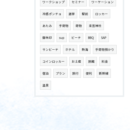
ワークショップ
セミナー
ワーケーション
冷感ポンチョ
選挙
駅前
ロッカー
あたみ
手荷物
荷物
来宮神社
御朱印
sup
ビーチ
BBQ
SAP
サンビーチ
ホテル
熱海
手荷物預かり
コインロッカー
お土産
旅館
料金
宿泊
プラン
旅行
便利
新幹線
温泉