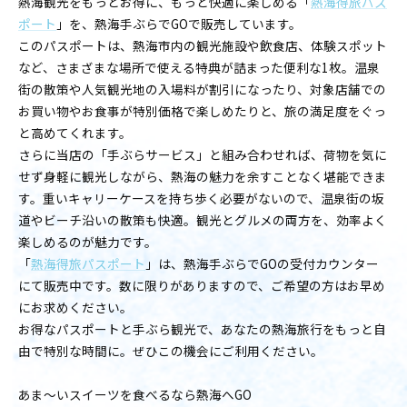
熱海観光をもっとお得に、もっと快適に楽しめる「
熱海得旅パス
ポート
」を、熱海手ぶらでGOで販売しています。
このパスポートは、熱海市内の観光施設や飲食店、体験スポット
など、さまざまな場所で使える特典が詰まった便利な1枚。温泉
街の散策や人気観光地の入場料が割引になったり、対象店舗での
お買い物やお食事が特別価格で楽しめたりと、旅の満足度をぐっ
と高めてくれます。
さらに当店の「手ぶらサービス」と組み合わせれば、荷物を気に
せず身軽に観光しながら、熱海の魅力を余すことなく堪能できま
す。重いキャリーケースを持ち歩く必要がないので、温泉街の坂
道やビーチ沿いの散策も快適。観光とグルメの両方を、効率よく
楽しめるのが魅力です。
「
熱海得旅パスポート
」は、熱海手ぶらでGOの受付カウンター
にて販売中です。数に限りがありますので、ご希望の方はお早め
にお求めください。
お得なパスポートと手ぶら観光で、あなたの熱海旅行をもっと自
由で特別な時間に。ぜひこの機会にご利用ください。
あま〜いスイーツを食べるなら熱海へGO