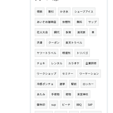
得旅
割引
かき氷
シェーブアイス
あいぞめ珈琲店
休憩所
無料
サップ
花火大会
網代
多賀
湯河原
車
渋滞
クーポン
楽天トラベル
ヤフートラベル
喫煙所
トリバゴ
チェキ
レンタル
カラオケ
企業研修
ワークショップ
セミナー
ワーケーション
冷感ポンチョ
選挙
駅前
ロッカー
あたみ
手荷物
荷物
来宮神社
御朱印
sup
ビーチ
BBQ
SAP