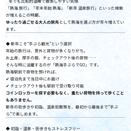
冬でも比較的温暖で散策しやすい気候
「熱海 旅行」「年末年始 熱海」「新年 温泉旅行」といった検索
が増えるこの時期、
ゆったり過ごせる大人の旅先
として熱海を選ぶ方が年々増えてい
ます。
◆ 新年こそ“手ぶら観光”という選択
年始の旅行は、意外と荷物が多くなりがち。
お土産、厚手の服、チェックアウト後の荷物……
そんな時に活躍するのが「熱海手ぶらでGO」です。
熱海駅前で荷物を預ければ、
✔ 宿泊先まで当日中にお届け
✔ チェックアウト後も駅前で受け取り可能
コインロッカーを探す必要もなく、重たい荷物を持って歩くこと
もありません。
新年の街歩きや初詣、温泉街散策を、最初から最後まで“手ぶ
ら”で楽しめます。
◆ 初詣・温泉・街歩きもストレスフリー