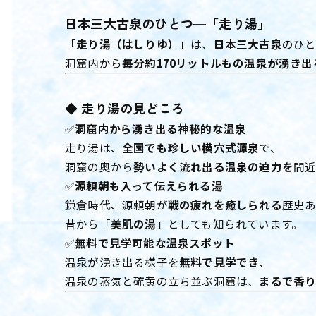
日本三大古泉のひとつ—「走り湯」
「
走り湯（はしりゆ）
」は、
日本三大古泉
のひと
洞窟内から
毎分約170リットルもの温泉が湧き
◆ 走り湯の見どころ
✅
洞窟内から湧き出る神秘的な温泉
走り湯は、
全国でも珍しい横穴式源泉
で、
洞窟の奥から
勢いよく流れ出る温泉の迫力を
間
✅
源頼朝も入って伝えられる湯
鎌倉時代、源頼朝が
戦の疲れを癒しられる
歴史
昔から「
美肌の湯
」としても知られています。
✅
無料で見学可能な温泉スポット
温泉が湧き出る様子を
無料で見学でき
、
温泉の蒸気と硫黄の立ち並ぶ洞窟は、
まるで香