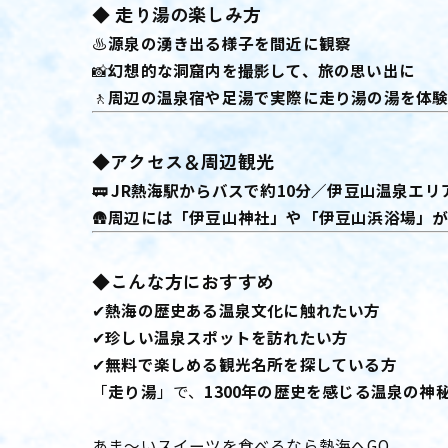
◆ 走り湯の楽しみ方
♨️
源泉の湧き出る様子を間近に観察
📸
幻想的な洞窟内を撮影して、旅の思い出に
🚶
周辺の温泉宿や足湯で実際に走り湯の湯を体
◆アクセス＆周辺観光
🚃
JR熱海駅からバスで約10分／伊豆山温泉エリ
🛖
周辺には「伊豆山神社」や「伊豆山浜浴場」が
◆こんな方におすすめ
✔
熱海の歴史ある温泉文化に触れたい方
✔
珍しい温泉スポットを訪れたい方
✔
無料で楽しめる観光名所を探している方
「
走り湯
」で、
1300年の歴史を感じる温泉の神
あま〜いスイーツを食べるなら熱海へGO