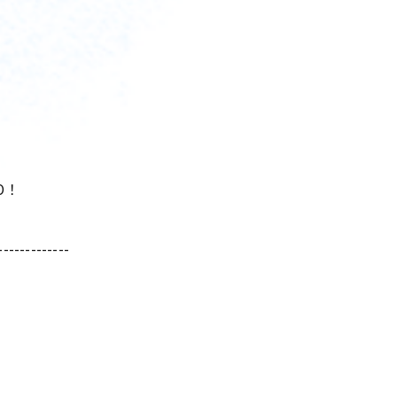
O！
-------------