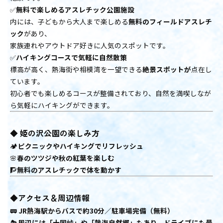
✅
無料で楽しめるアスレチック公園施設
内には、子どもから大人まで楽しめる
無料のフィールドアスレチ
ック
があり、
家族連れやアウトドア好きに人気のスポットです。
✅
ハイキングコースで気軽に自然散策
標高が高く、熱海街や相模湾を一望できる
絶景スポットが
点在し
ています。
初心者でも楽しめるコースが整備されており、自然を満喫しなが
ら気軽にハイキングができます。
◆ 姫の沢公園の楽しみ方
🏕
ピクニックやハイキングでリフレッシュ
🌸
春のツツジや秋の紅葉を楽しむ
🧗
無料のアスレチックで体を動かす
◆アクセス＆周辺情報
🚃
JR熱海駅からバスで約30分／駐車場完備（無料）
🏞
周辺には「十国峠」や「熱海自然郷」もあり、ドライブにも最