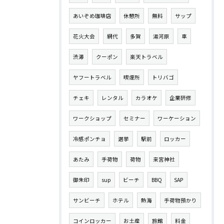
あいぞめ珈琲店
休憩所
無料
サップ
花火大会
網代
多賀
湯河原
車
渋滞
クーポン
楽天トラベル
ヤフートラベル
喫煙所
トリバゴ
チェキ
レンタル
カラオケ
企業研修
ワークショップ
セミナー
ワーケーション
冷感ポンチョ
選挙
駅前
ロッカー
あたみ
手荷物
荷物
来宮神社
御朱印
sup
ビーチ
BBQ
SAP
サンビーチ
ホテル
熱海
手荷物預かり
コインロッカー
お土産
旅館
料金