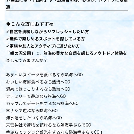
適
◆こんな方におすすめ
✔
自然を満喫しながらリフレッシュしたい方
✔
無料で楽しめるスポットを探している方
✔
家族や友人とアクティブに遊びたい方
「
姫の沢公園
」で、
熱海の豊かな自然を感じるアウトドア体験を
楽しんでみませんか？
あま〜いスイーツを食べるなら熱海へGO
おいしい海鮮食べるなら熱海へGO
温泉でほっこりするなら熱海へGO
ファミリーで遊ぶなら熱海へGO
カップルでデートをするなら熱海へGO
車ナシで遊ぶなら熱海へGO
海水浴をしたいなら熱海へGO
来宮神社で荷物を預けるなら熱海手ぶらでGO
手ぶらでラクラク観光をするなら熱海手ぶらでGO！